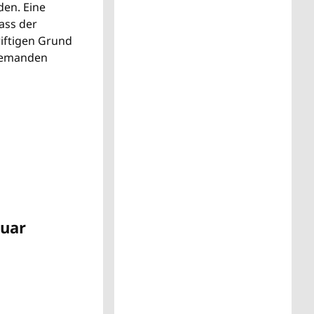
en. Eine
ass der
iftigen Grund
niemanden
ruar