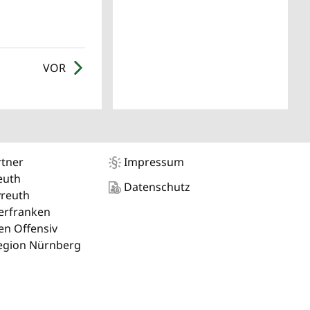
VOR
rtner
Impressum
euth
Datenschutz
yreuth
erfranken
n Offensiv
egion Nürnberg